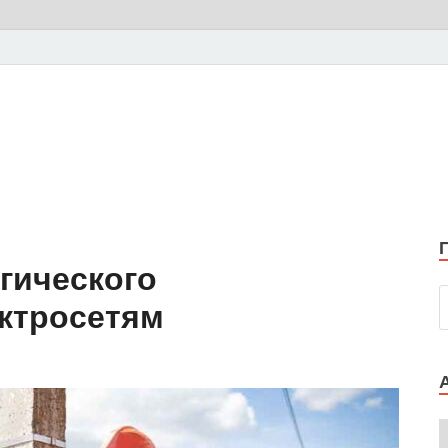
гического
ектросетям