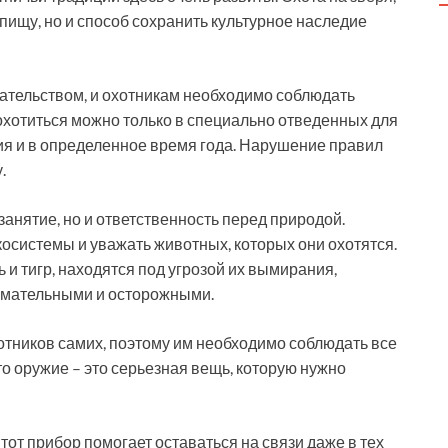
ь пищу, но и способ сохранить культурное наследие
дательством, и охотникам необходимо соблюдать
хотиться можно только в специально отведенных для
ия и в определенное время года. Нарушение правил
.
 занятие, но и ответственность перед природой.
осистемы и уважать животных, которых они охотятся.
 и тигр, находятся под угрозой их вымирания,
имательными и осторожными.
хотников самих, поэтому им необходимо соблюдать все
то оружие – это серьезная вещь, которую нужно
Этот прибор помогает оставаться на связи даже в тех